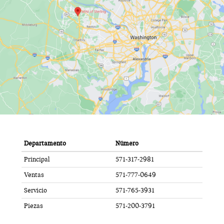
Departamento
Número
Principal
571-317-2981
Ventas
571-777-0649
Servicio
571-765-3931
Piezas
571-200-3791