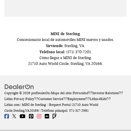
MINI de Sterling.
Concesionario
local de automóviles
MINI
nuevos y usados.
Sirviendo:
Sterling, VA.
Teléfono local:
(571) 370-7201.
Cómo llegar a MINI de Sterling.
21710 Auto World Circle
,
Sterling
,
VA
20166.
Copyright © 2026
por
DealerOn
|
Mapa del sitio
|
Privacidad
?|?
Investor Relations
?|?
Lithia Privacy Policy
?|?
Customer Service
?|?
Employment
?|?
Lithia4Kids
?|?
Lithia.com
| MINI de Sterling
|
Request Portal
|
21710 Auto World
Circle,
Sterling,
VA
20166
| Teléfono principal:
571-317-2981